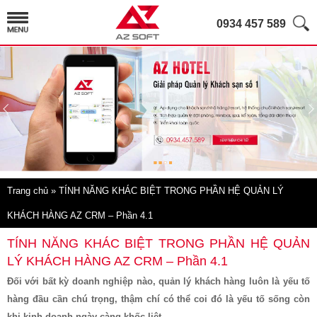
0934 457 589
Trang chủ
» TÍNH NĂNG KHÁC BIỆT TRONG PHẦN HỆ QUẢN LÝ
KHÁCH HÀNG AZ CRM – Phần 4.1
TÍNH NĂNG KHÁC BIỆT TRONG PHẦN HỆ QUẢN
LÝ KHÁCH HÀNG AZ CRM – Phần 4.1
Đối với bất kỳ doanh nghiệp nào, quản lý khách hàng luôn là yếu tố
hàng đầu cần chú trọng, thậm chí có thể coi đó là yếu tố sống còn
khi kinh doanh ngày càng khốc liệt.