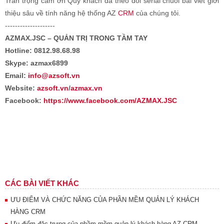
Trân trọng cảm ơn Quý khách đã theo dõi serial chuỗi bài viết giới
thiệu sâu về tính năng hệ thống AZ
CRM
của chúng tôi.
--------------------
AZMAX.JSC – QUẢN TRỊ TRONG TẦM TAY
Hotline: 0812.98.68.98
Skype: azmax6899
Email:
info@azsoft.vn
Website:
azsoft.vn
/
azmax.vn
Facebook:
https://www.facebook.com/AZMAX.JSC
CÁC BÀI VIẾT KHÁC
ƯU ĐIỂM VÀ CHỨC NĂNG CỦA PHẦN MỀM QUẢN LÝ KHÁCH
HÀNG CRM
Ưu điểm đặc trưng của phầm mềm quản lý khách hàng AZ CRM