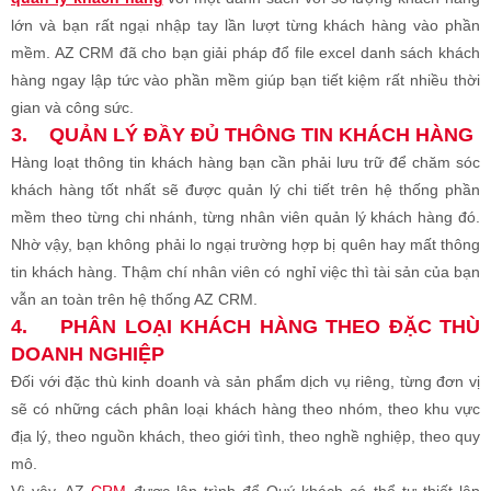
lớn và bạn rất ngại nhập tay lần lượt từng khách hàng vào phần
mềm. AZ CRM đã cho bạn giải pháp đổ file excel danh sách khách
hàng ngay lập tức vào phần mềm giúp bạn tiết kiệm rất nhiều thời
gian và công sức.
3.
QUẢN LÝ ĐẦY ĐỦ THÔNG TIN KHÁCH HÀNG
Hàng loạt thông tin khách hàng bạn cần phải lưu trữ để chăm sóc
khách hàng tốt nhất sẽ được quản lý chi tiết trên hệ thống phần
mềm theo từng chi nhánh, từng nhân viên quản lý khách hàng đó.
Nhờ vậy, bạn không phải lo ngại trường hợp bị quên hay mất thông
tin khách hàng. Thậm chí nhân viên có nghỉ việc thì tài sản của bạn
vẫn an toàn trên hệ thống AZ CRM.
4.
PHÂN LOẠI KHÁCH HÀNG THEO ĐẶC THÙ
DOANH NGHIỆP
Đối với đặc thù kinh doanh và sản phẩm dịch vụ riêng, từng đơn vị
sẽ có những cách phân loại khách hàng theo nhóm, theo khu vực
địa lý, theo nguồn khách, theo giới tình, theo nghề nghiệp, theo quy
mô.
Vì vậy, AZ
CRM
được lập trình để Quý khách có thể tự thiết lập