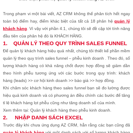
Trong phạm vi một bài viết, AZ CRM không thể phân tích hết ngay
toàn bộ điểm hay, điểm khác biệt của tất cả 18 phân hệ
quản lý
khách hàng
. Vì vậy với phần 4.1, chúng tôi sẽ đề cập tới tính năng
đầu tiên của phân hệ đó là KHÁCH HÀNG.
1.
QUẢN LÝ THEO QUY TRÌNH SALES FUNNEL
Để quản lý khách hàng hiệu quả nhất, chúng tôi thiết kế phần mềm
quản lý theo quy trình sales funnel – phễu kinh doanh . Theo đó, số
lượng khách hàng có khả năng chốt được hợp đồng sẽ giảm dần
theo hình phễu tương ứng với các bước trong quy trình: khách
hàng (leads) >> cơ hội kinh doanh >> báo giá >> hợp đồng.
Khi chăm sóc khách hàng theo sales funnel bạn sẽ đo lường được
hiệu quả kinh doanh và có phương án điều chính các bước để tăng
tỉ lệ khách hàng lọt phễu cũng như tăng doanh số của mình.
Xem thêm tại: Quản lý khách hàng theo phễu kinh doanh.
2.
NHẬP DANH SÁCH EXCEL
Trước đây khi chưa ứng dụng AZ CRM, hẳn rằng các bạn cũng đã
quản lý khách hàng
với một danh sách với số lượng khách hàng