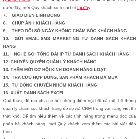
dưới đây, mời Quý khách xem chi tiết
tại đây
.
7.
GIAO DIỆN LINH ĐỘNG
8.
CHỤP ẢNH KHÁCH HÀNG
9. THEO DÕI SỐ NGÀY KHÔNG CHĂM SÓC KHÁCH HÀNG
10. GỬI EMAIL-SMS MARKETING TỪ DANH SÁCH KHÁCH
HÀNG
11.
NGHE GỌI TỔNG ĐÀI IP TỪ DANH SÁCH KHÁCH HÀNG
12.
CHUYỂN QUYỀN QUẢN LÝ KHÁCH HÀNG
13.
THÊM MỚI CƠ HỘI KINH DOANH HÀNG LOẠT
14.
TRA CỨU HỢP ĐỒNG, SẢN PHẨM KHÁCH ĐÃ MUA
15. TỰ ĐỘNG CHUYỂN NHÓM KHÁCH HÀNG
16.
XUẤT DANH SÁCH EXCEL
Quả thực, để mà chia sẻ hết những điểm nội bật cả một hệ thống
quản lý chăm sóc khách hàng đồ sộ AZ CRM trong vài trang viết thì
thật khó. Để tìm hiểu thêm về các tính năng trong menu dọc của
phân hệ khách hàng, mời Quý khách xem thêm các bài viết tiếp
theo.