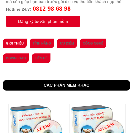
mà còn giúp bạn bán trước gói dịch vụ thu tiền khách nạp thẻ.
0812 98 68 98
Hotline 24/7:
Đăng ký tư vấn phần mềm
GIỚI THIỆU
TÍNH NĂNG
ƯU ĐIỂM
CÔNG NGHỆ
DOWNLOAD
LIÊN HỆ
CÁC PHẦN MỀM KHÁC