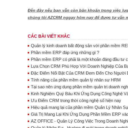
Đến đây nếu bạn vẫn còn băn khoăn trong việc lựa
chúng tôi AZCRM nggay hôm nay để được tư vấn m
CÁC BÀI VIẾT KHÁC
Quản lý kinh doanh bất động sản với phần mềm R
Phần mềm ERP đáp ứng những gì ?
Phần mềm ERP có phải là một khoản đáng đầu tư ch
Lựa Chọn CRM Phù Hợp Với Doanh Nghiệp Của B
Đặc Điểm Nổi Bật Của CRM Đem Đến Cho Người 
Tính năng của phần mềm quản lý nhân sự HRM
Tại sao nên ứng dụng phần mềm quản trị doanh ng
Kinh Nghiệm Quý Báu Khi Ứng Dụng Công Nghệ V
Ưu Điểm CRM trong thời công nghệ số hiện nay
Hiệu quả mang lại của phần mềm Quản Lý Nhân S
Giá Trị Mang Lại Khi Ứng Dụng Phần Mềm ERP và
AZ OFFICE - Quản Lý Công Việc Trong Doanh Ngh
Quản lý Nhân Sự - Hướng đi mới trong doanh nghiệp