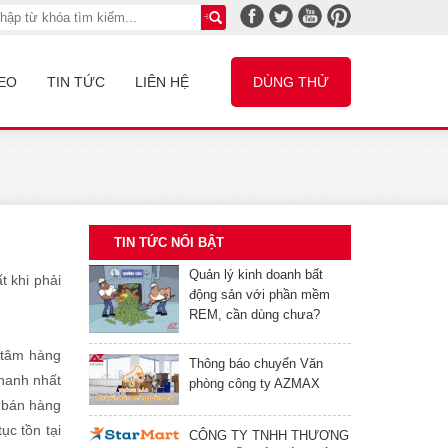
EO
TIN TỨC
LIÊN HỆ
DÙNG THỬ
TIN TỨC NỔI BẬT
Quản lý kinh doanh bất
t khi phải
động sản với phần mềm
REM, cần dùng chưa?
 tâm hàng
Thông báo chuyển Văn
nhanh nhất
phòng công ty AZMAX
h bán hàng
ục tồn tại
CÔNG TY TNHH THƯƠNG