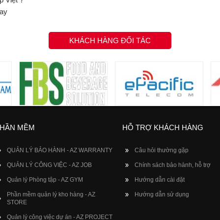
nay
KHÁCH HÀNG ĐỐI TÁC
HẦN MỀM
HỖ TRỢ KHÁCH HÀNG
QUẢN LÝ BẢO HÀNH - AZ WARRANTY
Câu hỏi thường gặp
QUẢN LÝ CÔNG VIỆC - AZ JOB
Chính sách bảo hành, hỗ trợ
Quản lý Phòng tập - AZ GYM
Hướng dẫn cài đặt
Phần mềm quản lý kho hàng - AZ
Hướng dẫn sử dụng
STORE
Quản lý công việc dự án - AZ PROJECT