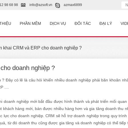
12 98 68 98
info@azsoft.vn
azmax6899
 THIỆU
PHẦN MỀM
DỊCH VỤ
ĐỐI TÁC
ĐẠI LÝ
VID
iển khai CRM và ERP cho doanh nghiệp ?
 cho doanh nghiệp ?
 ? Đây có lẽ là câu hỏi khiến nhiều doanh nghiệp phải băn khoăn nhấ
 ....
hi doanh nghiệp mới bắt đầu được hình thành và phát triển mối quan
hút khách hàng mới, bán được nhiều hàng hơn và gia tăng doanh thu 
ắc lực cho doanh nghiệp. CRM sẽ hỗ trợ doanh nghiệp trong quy trìn
uả, từ đó doanh thu cũng được gia tăng và doanh nghiệp có thể tiếp t