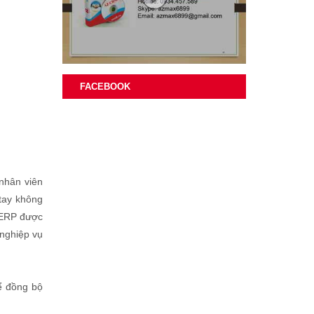
FACEBOOK
 nhân viên
 tay không
ể ERP được
 nghiệp vụ
ể đồng bộ