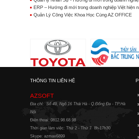
ERP – Hướng đi mới trong doanh nghiệp Việt hiện 
Quản Lý Công Việc Khoa Học Cùng AZ OFFICE
THÔNG TIN LIÊN HỆ
P
AZSOFT
Địa chỉ: Số 49, Ngõ 16 Thái Hà - Q.Đống Đa - TP.Hà
Nội
Điện thoại: 0
812.98.68.98
Thời gian làm việc:
Thứ 2 - Thứ 7 8h-17h30
Skype: azmax6899