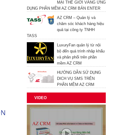
MẠI THẾ GIỚI VÀNG ỨNG
DỤNG PHẦN MỀM AZ CRM BẢN ENTER
AZ CRM – Quản lý và
chăm sóc khách hàng hiệu
quả tại công ty TNHH
TASS
LuxuryFan quản lý từ nội
bộ đến quá trình nhâp khẩu
và phân phối trên phần
mềm AZ CRM
HƯỚNG DẪN SỬ DỤNG
DICH VỤ SMS TRÊN
PHẦN MỀM AZ CRM
VIDEO