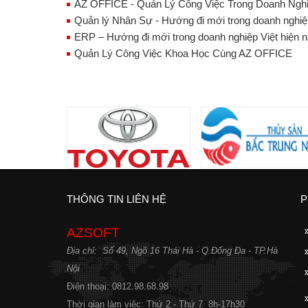
AZ OFFICE - Quản Lý Công Việc Trong Doanh Ngh
Quản lý Nhân Sự - Hướng đi mới trong doanh nghiệp
ERP – Hướng đi mới trong doanh nghiệp Việt hiện 
Quản Lý Công Việc Khoa Học Cùng AZ OFFICE
THÔNG TIN LIÊN HỆ
P
AZSOFT
Địa chỉ: Số 49, Ngõ 16 Thái Hà - Q.Đống Đa - TP.Hà
Nội
Điện thoại: 0
812.98.68.98
Thời gian làm việc:
Thứ 2 - Thứ 7 8h-17h30