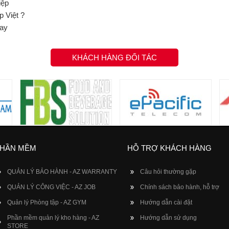
iệp
 Việt ?
nay
KHÁCH HÀNG ĐỐI TÁC
HẦN MỀM
HỖ TRỢ KHÁCH HÀNG
QUẢN LÝ BẢO HÀNH - AZ WARRANTY
Câu hỏi thường gặp
QUẢN LÝ CÔNG VIỆC - AZ JOB
Chính sách bảo hành, hỗ trợ
Quản lý Phòng tập - AZ GYM
Hướng dẫn cài đặt
Phần mềm quản lý kho hàng - AZ
Hướng dẫn sử dụng
STORE