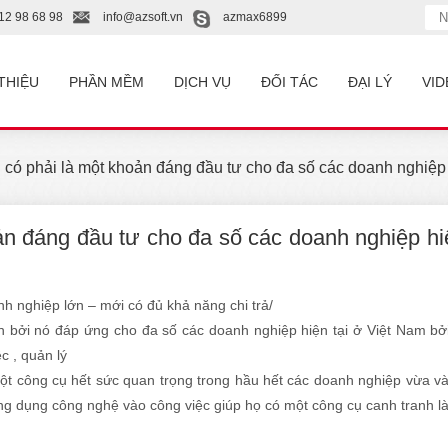
12 98 68 98
info@azsoft.vn
azmax6899
 THIỆU
PHẦN MỀM
DỊCH VỤ
ĐỐI TÁC
ĐẠI LÝ
VID
 phải là một khoản đáng đầu tư cho đa số các doanh nghiệp 
 đáng đầu tư cho đa số các doanh nghiệp hi
h nghiệp lớn – mới có đủ khả năng chi trả/
bởi nó đáp ứng cho đa số các doanh nghiệp hiện tại ở Việt Nam bở
c , quản lý
t công cụ hết sức quan trọng trong hầu hết các doanh nghiệp vừa và
 ứng dụng công nghệ vào công việc giúp họ có một công cụ canh tranh 