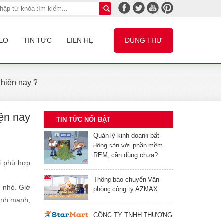
EO
TIN TỨC
LIÊN HỆ
DÙNG THỬ
hiện nay ?
ện nay
TIN TỨC NỔI BẬT
Quản lý kinh doanh bất
động sản với phần mềm
REM, cần dùng chưa?
i phù hợp
Thông báo chuyển Văn
 nhỏ. Giờ
phòng công ty AZMAX
lành mạnh,
CÔNG TY TNHH THƯƠNG