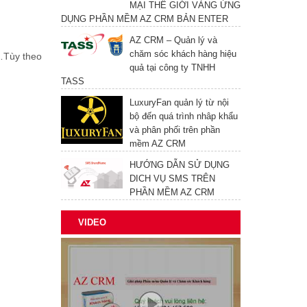
MẠI THẾ GIỚI VÀNG ỨNG
DỤNG PHẦN MỀM AZ CRM BẢN ENTER
AZ CRM – Quản lý và
chăm sóc khách hàng hiệu
…Tùy theo
quả tại công ty TNHH
TASS
LuxuryFan quản lý từ nội
bộ đến quá trình nhâp khẩu
và phân phối trên phần
mềm AZ CRM
HƯỚNG DẪN SỬ DỤNG
DICH VỤ SMS TRÊN
PHẦN MỀM AZ CRM
VIDEO