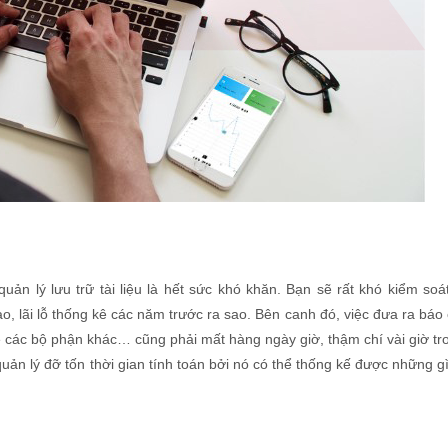
uản lý lưu trữ tài liệu là hết sức khó khăn. Bạn sẽ rất khó kiểm so
o, lãi lỗ thống kê các năm trước ra sao. Bên canh đó, việc đưa ra báo
 lệ các bộ phận khác… cũng phải mất hàng ngày giờ, thậm chí vài giờ tr
ản lý đỡ tốn thời gian tính toán bởi nó có thể thống kế được những g