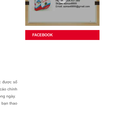
FACEBOOK
át được số
 cáo chính
ong ngày.
ì bạn thao