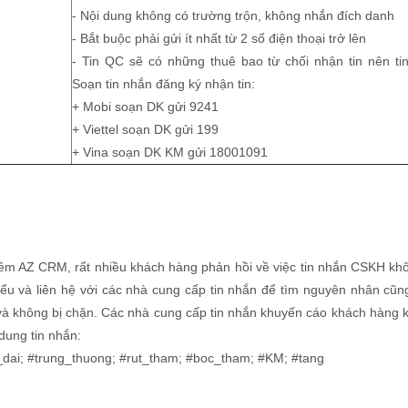
- Nội dung không có trường trộn, không nhắn đích danh
- Bắt buộc phải gửi ít nhất từ 2 số điện thoại trở lên
- Tin QC sẽ có những thuê bao từ chối nhận tin nên tin 
Soạn tin nhắn đăng ký nhận tin:
+ Mobi soạn DK gửi 9241
+ Viettel soạn DK gửi 199
+ Vina soạn DK KM gửi 18001091
m AZ CRM, rất nhiều khách hàng phản hồi về việc tin nhắn CSKH khô
u và liên hệ với các nhà cung cấp tin nhắn để tìm nguyên nhân cũng
à không bị chặn. Các nhà cung cấp tin nhắn khuyến cáo khách hàng 
dung tin nhắn:
_dai; #trung_thuong; #rut_tham; #boc_tham; #KM; #tang