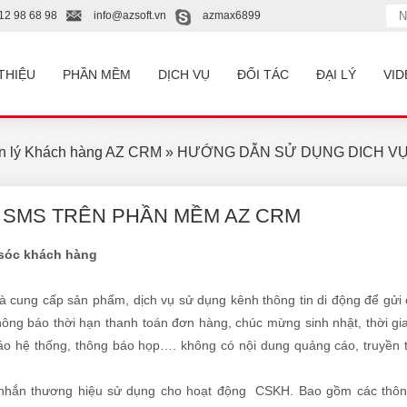
12 98 68 98
info@azsoft.vn
azmax6899
 THIỆU
PHẦN MỀM
DỊCH VỤ
ĐỐI TÁC
ĐẠI LÝ
VID
 lý Khách hàng AZ CRM
» HƯỚNG DẪN SỬ DỤNG DICH VỤ
 SMS TRÊN PHẦN MỀM AZ CRM
 sóc khách hàng
à cung cấp sản phẩm, dịch vụ sử dụng kênh thông tin di động để gửi
hông báo thời hạn thanh toán đơn hàng, chúc mừng sinh nhật, thời g
áo hệ thống, thông báo họp…. không có nội dung quảng cáo, truyền 
n nhắn thương hiệu sử dụng cho hoạt động CSKH. Bao gồm các thông