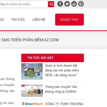
EO
TIN TỨC
LIÊN HỆ
DÙNG THỬ
 SMS TRÊN PHẦN MỀM AZ CRM
TIN TỨC NỔI BẬT
Quản lý kinh doanh bất
động sản với phần mềm
REM, cần dùng chưa?
 các thông
ian chuyến
Thông báo chuyển Văn
thông sản
phòng công ty AZMAX
 tin sau:
CÔNG TY TNHH THƯƠNG