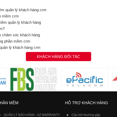
mềm quản lý khách hàng crm
hần mềm crm
mềm quản lý khách hàng
rm?
m chăm sóc khách hàng
rong phần mềm crm
quản lý khách hàng crm
KHÁCH HÀNG ĐỐI TÁC
HẦN MỀM
HỖ TRỢ KHÁCH HÀNG
QUẢN LÝ BẢO HÀNH - AZ WARRANTY
Câu hỏi thường gặp