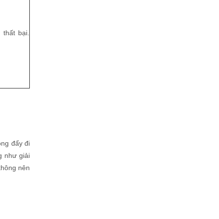
thất bại.
ng đẩy đi
 như giải
không nên