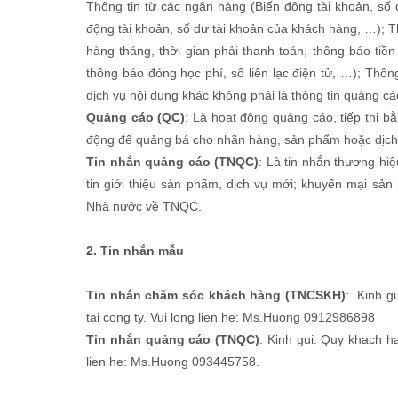
Thông tin từ các ngân hàng (Biến động tài khoản, số
động tài khoản, số dư tài khoản của khách hàng, …); Th
hàng tháng, thời gian phải thanh toán, thông báo tiề
thông báo đóng học phí, sổ liên lạc điện tử, …); Thô
dịch vụ nội dung khác không phải là thông tin quảng cá
Quảng cáo (QC)
: Là hoạt động quảng cáo, tiếp thị b
động để quảng bá cho nhãn hàng, sản phẩm hoặc dịch v
Tin nhắn quảng cáo (TNQC)
: Là tin nhắn thương h
tin giới thiệu sản phẩm, dịch vụ mới; khuyến mại sản
Nhà nước về TNQC.
2. Tin nhắn mẫu
Tin nhắn chăm sóc khách hàng (TNCSKH)
: Kinh g
tai cong ty. Vui long lien he: Ms.Huong 0912986898
Tin nhắn quảng cáo (TNQC)
: Kinh gui: Quy khach h
lien he: Ms.Huong 093445758.