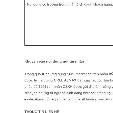
- Nội dung có trường trộn, nhắn đích danh khách hàng.
Khuyến cáo nội dung gửi tin nhắn
Trong quá trình ứng dụng SMS marketing trên phần mề
được từ hệ thống CRM. AZMAX đã ngay lập tức tìm hiể
pháp để 100% tin nhắn CSKH được gửi đi thành công v
sử dụng những từ ngữ có định dạng như sau trong nội 
#sale, #sale_off; #giam; #giam_gia; #khuyen_mai; #uu
THÔNG TIN LIÊN HỆ