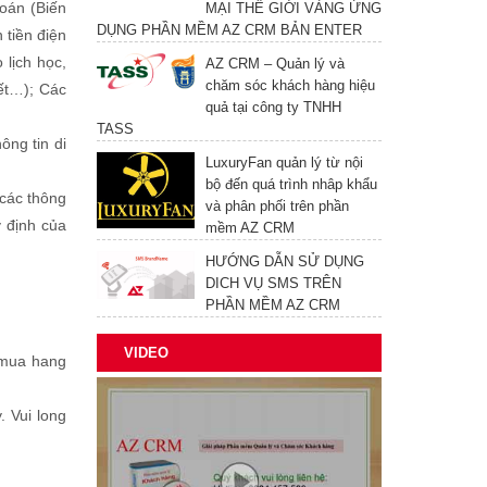
hoán (Biến
MẠI THẾ GIỚI VÀNG ỨNG
DỤNG PHẦN MỀM AZ CRM BẢN ENTER
 tiền điện
 lịch học,
AZ CRM – Quản lý và
chăm sóc khách hàng hiệu
tết…); Các
quả tại công ty TNHH
TASS
ông tin di
LuxuryFan quản lý từ nội
bộ đến quá trình nhâp khẩu
các thông
và phân phối trên phần
y định của
mềm AZ CRM
HƯỚNG DẪN SỬ DỤNG
DICH VỤ SMS TRÊN
PHẦN MỀM AZ CRM
VIDEO
i mua hang
. Vui long