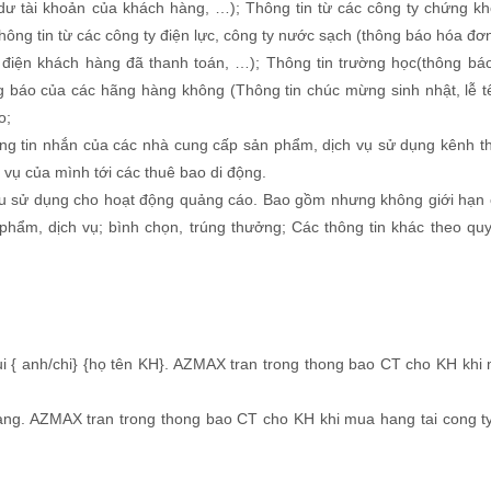
 dư tài khoản của khách hàng, …); Thông tin từ các công ty chứng k
ông tin từ các công ty điện lực, công ty nước sạch (thông báo hóa đơn
n điện khách hàng đã thanh toán, …); Thông tin trường học(thông báo
ng báo của các hãng hàng không (Thông tin chúc mừng sinh nhật, lễ 
o;
ằng tin nhắn của các nhà cung cấp sản phẩm, dịch vụ sử dụng kênh th
ụ của mình tới các thuê bao di động.
iệu sử dụng cho hoạt động quảng cáo. Bao gồm nhưng không giới hạn 
 phẩm, dịch vụ; bình chọn, trúng thưởng; Các thông tin khác theo qu
ui { anh/chi} {họ tên KH}. AZMAX tran trong thong bao CT cho KH kh
ang. AZMAX tran trong thong bao CT cho KH khi mua hang tai cong ty